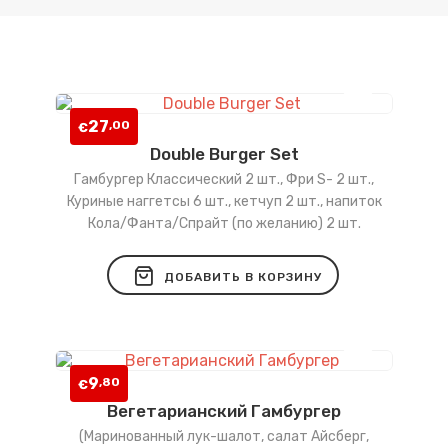
27
,00
€
Double Burger Set
Добавить
Гамбургер Классический 2 шт., Фри S- 2 шт.,
в
Куриные наггетсы 6 шт., кетчуп 2 шт., напиток
Кола/Фанта/Спрайт (по желанию) 2 шт.
список
желаний
ДОБАВИТЬ В КОРЗИНУ
9
,80
€
Вегетарианский Гамбургер
Добавить
(Маринованный лук-шалот, салат Айсберг,