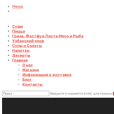
Меню
Суши
Пицца
Гриль, Фастфуд,Паста,Мясо и Рыба
Узбекский плов
Супы и Салаты
Напитки
Десерты
Главная
О нас
Магазин
Информация о доставке
Блог
Контакты
Введите и нажмите Enter для поиска