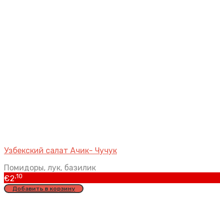
Узбекский салат Ачик- Чучук
Помидоры, лук, базилик
,10
€
2
Добавить в корзину