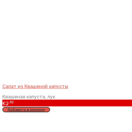
Салат из Квашеной капусты
Квашеная капуста, лук
,10
€
2
Добавить в корзину