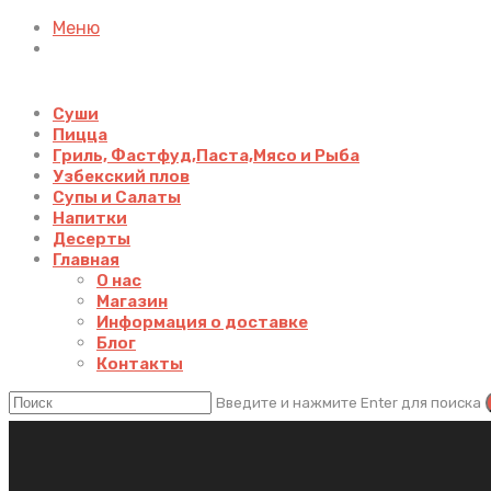
Меню
Суши
Пицца
Гриль, Фастфуд,Паста,Мясо и Рыба
Узбекский плов
Супы и Салаты
Напитки
Десерты
Главная
О нас
Магазин
Информация о доставке
Блог
Контакты
Введите и нажмите Enter для поиска