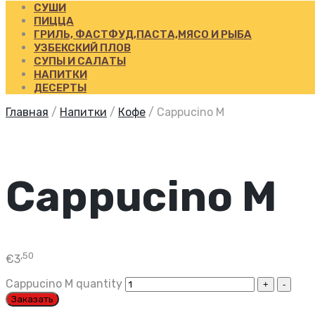
СУШИ
ПИЦЦА
ГРИЛЬ, ФАСТФУД,ПАСТА,МЯСО И РЫБА
УЗБЕКСКИЙ ПЛОВ
СУПЫ И САЛАТЫ
НАПИТКИ
ДЕСЕРТЫ
Главная
/
Напитки
/
Кофе
/
Cappucino M
Cappucino M
,50
€
3
Cappucino M quantity
Заказать