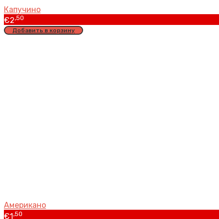
Капучино
,50
€
2
Добавить в корзину
Американо
,50
€
1