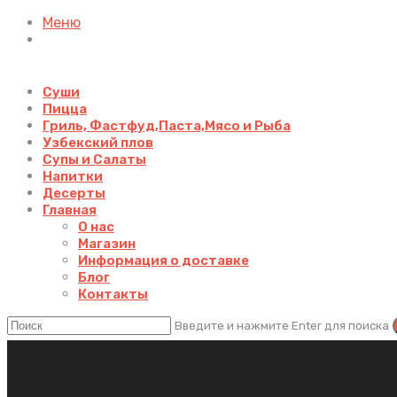
Меню
Суши
Пицца
Гриль, Фастфуд,Паста,Мясо и Рыба
Узбекский плов
Супы и Салаты
Напитки
Десерты
Главная
О нас
Магазин
Информация о доставке
Блог
Контакты
Введите и нажмите Enter для поиска