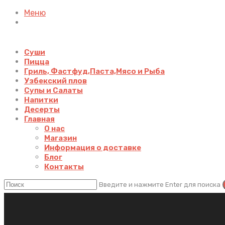
Меню
Суши
Пицца
Гриль, Фастфуд,Паста,Мясо и Рыба
Узбекский плов
Супы и Салаты
Напитки
Десерты
Главная
О нас
Магазин
Информация о доставке
Блог
Контакты
Введите и нажмите Enter для поиска