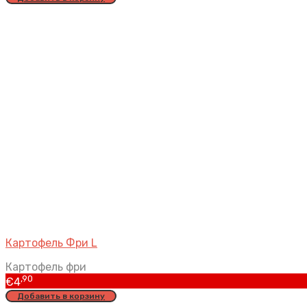
Картофель Фри L
Картофель фри
,90
€
4
Добавить в корзину