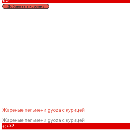
€
5
Добавить в корзину
Жареные пельмени gyoza с курицей
Жареные пельмени gyoza с курицей
,20
€
7