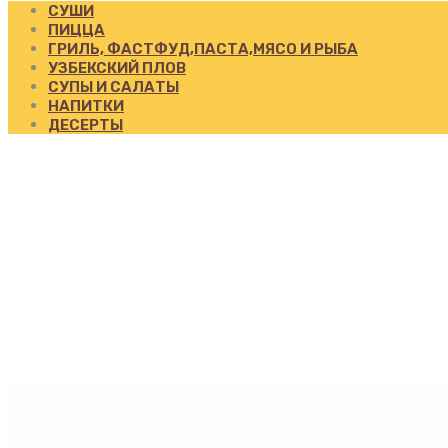
СУШИ
ПИЦЦА
ГРИЛЬ, ФАСТФУД,ПАСТА,МЯСО И РЫБА
УЗБЕКСКИЙ ПЛОВ
СУПЫ И САЛАТЫ
НАПИТКИ
ДЕСЕРТЫ
Главная
/
Гриль, Фастфуд,Паста,Мясо и Рыба
/
Закуски