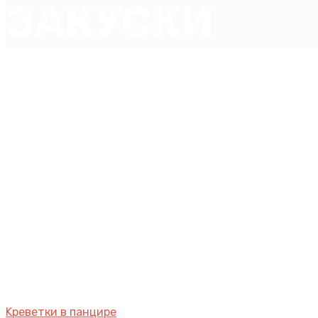
ЗАКУСКИ
Kреветки в панцире