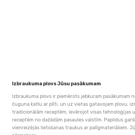
Izbraukuma plovs Jūsu pasākumam
Izbraukuma plovs ir piemērots jebkuram pasākumam n
čuguna katlu ar plīti, un uz vietas gatavojam plovu, i
tradicionālām receptēm, ievērojot visas tehnoloģijas 
receptēm no dažādām pasaules valstīm. Papildus gar
vienreizējās lietošanas traukus ar palīgmateriāliem.