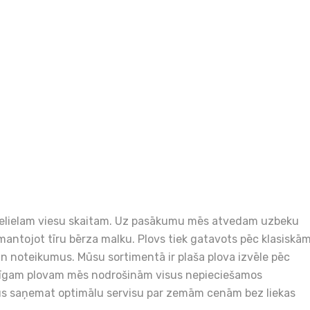
elielam viesu skaitam. Uz pasākumu mēs atvedam uzbeku
zmantojot tīru bērza malku. Plovs tiek gatavots pēc klasiskā
un noteikumus. Mūsu sortimentā ir plaša plova izvēle pēc
šīgam plovam mēs nodrošinām visus nepieciešamos
 Jūs saņemat optimālu servisu par zemām cenām bez liekas