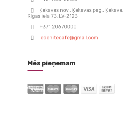
Ķekavas nov., Ķekavas pag., Ķekava,
Rīgas iela 73, LV-2123
+371 20670000
ledenitecafe@gmail.com
Mēs pieņemam