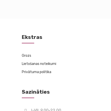
Ekstras
Grozs
Lietošanas noteikumi
Privātuma politika
Sazināties
I-VII: 9.00-22.00