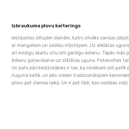
Izbraukuma plovu keiterings
Iestājoties siltajām dienām, katrs cilvēks cenšas izkļūt
ar mangaliem un šašliku mīļotājiem. Uz atklātas uguns 
arī milzīgu skaitu citu ļoti garšīgu ēdienu. Tāpēc mē
ēdienu gatavošanai uz atklātas uguns. Pateicoties tam,
Un pats pārsteidzošākais ir tas, ka cilvēkiem ļoti patīk
čuguna katlā, un pēc visiem tradicionālajiem kanonie
plovu pat ziemas laikā. Un ir pat tādi, kas nedēļas vid