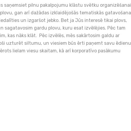
Jūs saņemsiet pilnu pakalpojumu klāstu svētku organizēšanai
 plovu, gan arī dažādas izklaidējošās tematiskās gatavošan
iedalīties un izgaršot jebko. Bet ja Jūs interesē tikai plovs,
 sagatavosim gardu plovu, kuru esat izvēlējies. Pēc tam
im, kas nāks klāt. Pēc izvēlēs, mēs sakārtosim galdu ar
oši uzturēt siltumu, un viesiem būs ērti paņemt savu ēdienu
mērots lielam viesu skaitam, kā arī korporatīvo pasākumu