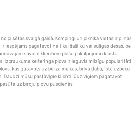
 no pilsētas svaigā gaisā. Kempingi un piknika vietas ir pilna
ir iespējams pagatavot ne tikai šašliku vai sulīgas desas, be
s piedāvājam saviem klientiem plašu pakalpojumu klāstu
 izbraukuma keiteringa plovs ir ieguvis milzīgu popularitāti
 plovs, kas gatavots uz bērza malkas, brīvā dabā, īstā uzbeku
m. Daudzi mūsu pastāvīgie klienti lūdz viņiem pagatavot
ū pasūta uz biroju plovu pusdienās.