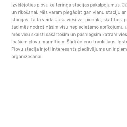
Izvēlējoties plovu keiteringa stacijas pakalpojumus, 
un rīkošanai. Mēs varam piegādāt gan vienu staciju ar
stacijas. Tādā veidā Jūsu viesi var pienākt, skatīties, p
tad mēs nodrošināsim visu nepieciešamo aprīkojumu un
mēs visu skaisti sakārtosim un pasniegsim katram vies
īpašiem plovu marmītiem. Šādi ēdienu trauki ļaus ilgst
Plovu stacija ir ļoti interesants piedāvājums un ir pie
organizēšanai.