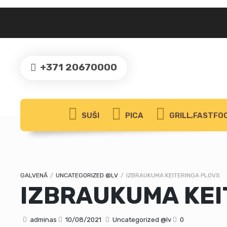
+371 20670000
SUŠI
PICA
GRILL,FASTFOO
GALVENĀ
/
UNCATEGORIZED @LV
/
IZBRAUKUMA KEITERINGA PLOVS
IZBRAUKUMA KEI
adminas
10/08/2021
Uncategorized @lv
0