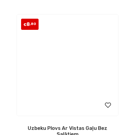
sarakstam
8
,80
€
Uzbeku Plovs Ar Vistas Gaļu Bez
Pievienot
Salātiem