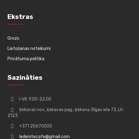
Ekstras
Grozs
Lietošanas noteikumi
Privātuma politika
Sazināties
I-VII: 9.00-22.00
Ķekavas nov., Ķekavas pag., Ķekava, Rīgas iela 73, LV-
2123
+371 20670000
ledenitecafe@gmail.com