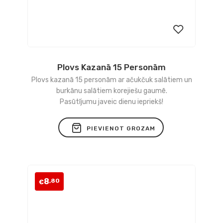
Plovs Kazanā 15 Personām
Pievienot
Plovs kazanā 15 personām ar ačukčuk salātiem un
vēlmju
burkānu salātiem korejiešu gaumē.
Pasūtījumu javeic dienu iepriekš!
sarakstam
PIEVIENOT GROZAM
8
,80
€