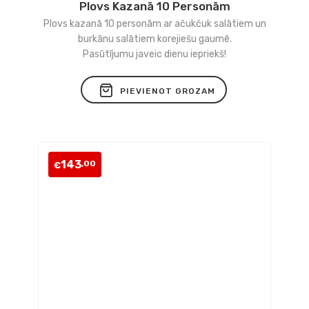
Plovs Kazanā 10 Personām
Pievienot
Plovs kazanā 10 personām ar ačukčuk salātiem un
vēlmju
burkānu salātiem korejiešu gaumē.
Pasūtījumu javeic dienu iepriekš!
sarakstam
PIEVIENOT GROZAM
143
,00
€