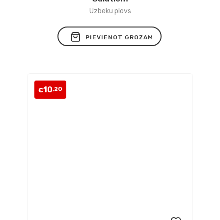
vēlmju
Uzbeku plovs
sarakstam
PIEVIENOT GROZAM
10
,20
€