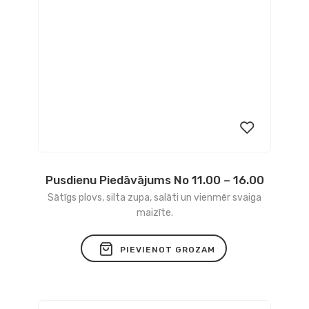
Pusdienu Piedāvājums No 11.00 – 16.00
Pievienot
Sātīgs plovs, silta zupa, salāti un vienmēr svaiga
vēlmju
maizīte.
sarakstam
PIEVIENOT GROZAM