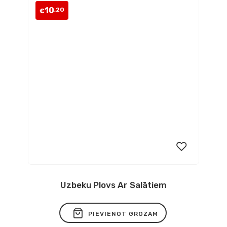
10
,20
€
Uzbeku Plovs Ar Salātiem
Pievienot
vēlmju
PIEVIENOT GROZAM