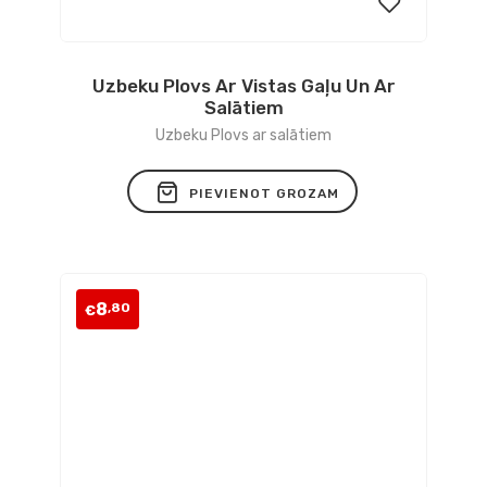
Uzbeku Plovs Ar Vistas Gaļu Un Ar
Pievienot
Salātiem
vēlmju
Uzbeku Plovs ar salātiem
sarakstam
PIEVIENOT GROZAM
8
,80
€