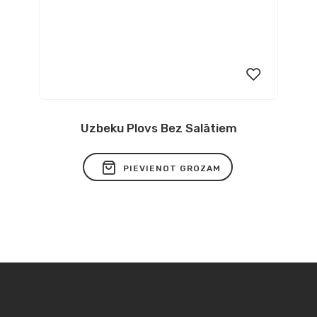
Uzbeku Plovs Bez Salātiem
Pievienot
vēlmju
PIEVIENOT GROZAM
sarakstam