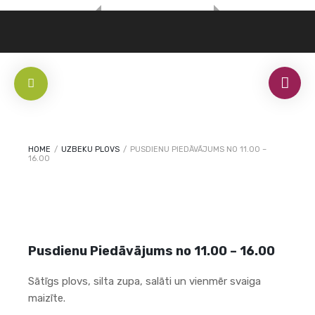
HOME
/
UZBEKU PLOVS
/
PUSDIENU PIEDĀVĀJUMS NO 11.00 –
16.00
Pusdienu Piedāvājums no 11.00 – 16.00
Sātīgs plovs, silta zupa, salāti un vienmēr svaiga
maizīte.