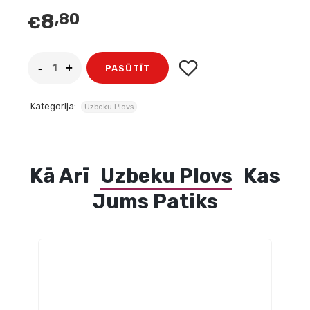
8
,80
€
PASŪTĪT
Kategorija:
Uzbeku Plovs
Kā Arī
Uzbeku Plovs
Kas
Jums Patiks