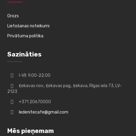
Grozs
Lietošanas noteikumi
Privātuma politika
Sazināties
I-VII: 9.00-22.00
Ķekavas nov., Ķekavas pag., Ķekava, Rīgas iela 73, LV-
2123
+371 20670000
ledenitecafe@gmail.com
Mēs pieņemam