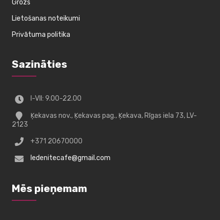
Grozs
Lietošanas noteikumi
Privātuma politika
Sazināties
I-VII: 9.00-22.00
Ķekavas nov., Ķekavas pag., Ķekava, Rīgas iela 73, LV-
2123
+371 20670000
ledenitecafe@gmail.com
Mēs pieņemam