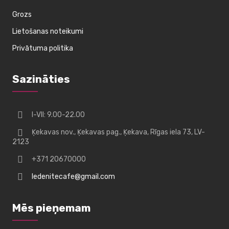
Grozs
Lietošanas noteikumi
Privātuma politika
Sazināties
I-VII: 9.00-22.00
Ķekavas nov., Ķekavas pag., Ķekava, Rīgas iela 73, LV-
2123
+371 20670000
ledenitecafe@gmail.com
Mēs pieņemam