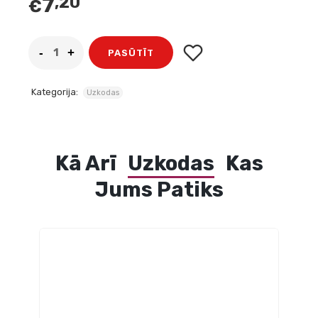
7
,20
€
PASŪTĪT
Kategorija:
Uzkodas
Kā Arī
Uzkodas
Kas
Jums Patiks