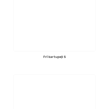
Frī kartupeļi S