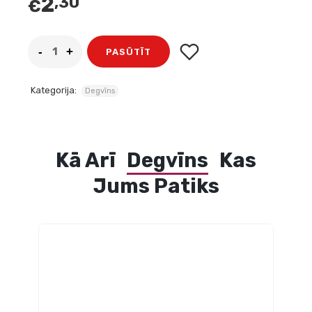
2
,30
€
PASŪTĪT
Kategorija:
Degvīns
Kā Arī
Degvīns
Kas
Jums Patiks