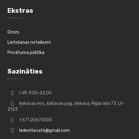
Ekstras
Grozs
Lietošanas noteikumi
Privātuma politika
Sazināties
I-VII: 9.00-22.00
Ķekavas nov., Ķekavas pag., Ķekava, Rīgas iela 73, LV-
2123
+371 20670000
ledenitecafe@gmail.com