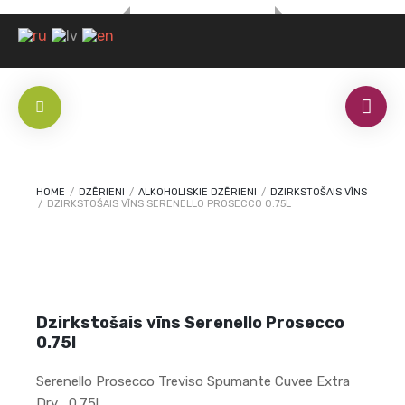
HOME
/
DZĒRIENI
/
ALKOHOLISKIE DZĒRIENI
/
DZIRKSTOŠAIS VĪNS
/
DZIRKSTOŠAIS VĪNS SERENELLO PROSECCO 0.75L
Dzirkstošais vīns Serenello Prosecco
0.75l
Serenello Prosecco Treviso Spumante Cuvee Extra
Dry , 0.75l