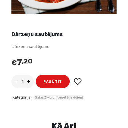
Dārzeņu sautējums
Dārzeņu sautējums
7
,20
€
PASŪTĪT
Kategorija:
Gaļas,Zivju un Veģetārie ēdieni
Kā Arī