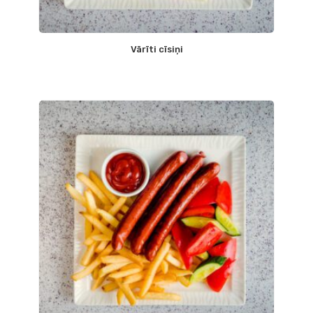
Vārīti cīsiņi