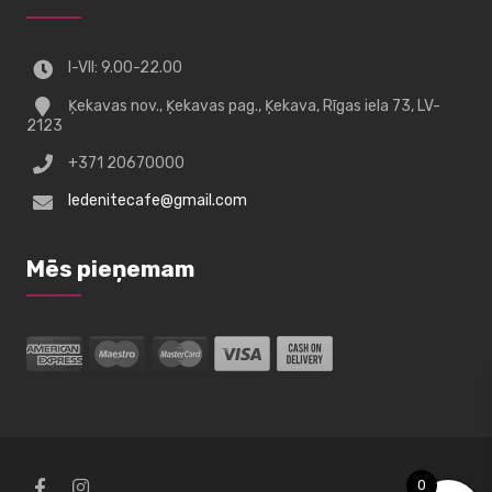
I-VII: 9.00-22.00
Ķekavas nov., Ķekavas pag., Ķekava, Rīgas iela 73, LV-
2123
+371 20670000
ledenitecafe@gmail.com
Mēs pieņemam
0