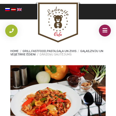
HOME
/
GRILL,FASTFOOD,PASTA,GAĻA UN ZIVIS
/
GAĻAS,ZIVJU UN
VEĢETĀRIE ĒDIENI
/
DĀRZEŅU SAUTĒJUMS