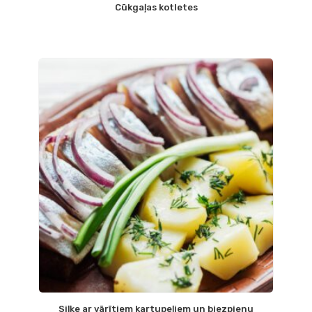
Cūkgaļas kotletes
Siļķe ar vārītiem kartupeļiem un biezpienu