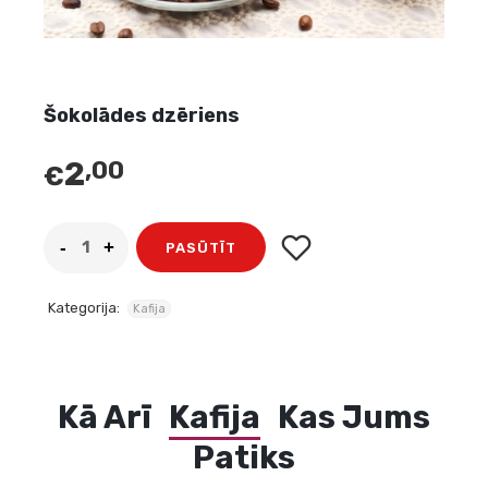
Šokolādes dzēriens
2
,00
€
PASŪTĪT
Kategorija:
Kafija
Kā Arī
Kafija
Kas Jums
Patiks