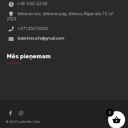
I-VII: 9.00-22.00
Ķekavas nov., Ķekavas pag., Ķekava, Rīgas iela 73, LV-
2123
+371 20670000
ledenitecafe@gmail.com
Mēs pieņemam
0
© 2021 Ledenīte Cafe