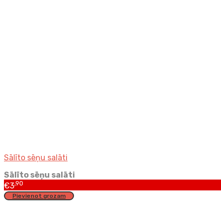
Sālīto sēņu salāti
Sālīto sēņu salāti
,90
€
3
Pievienot grozam