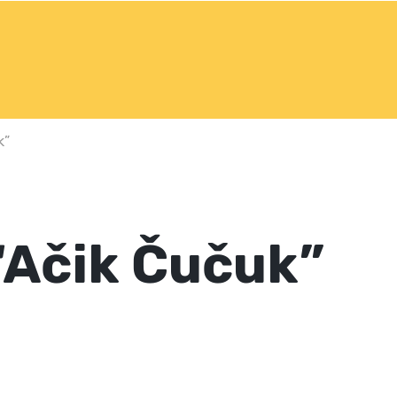
k”
“Ačik Čučuk”