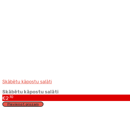
Skābētu kāpostu salāti
Skābētu kāpostu salāti
,10
€
2
Pievienot grozam