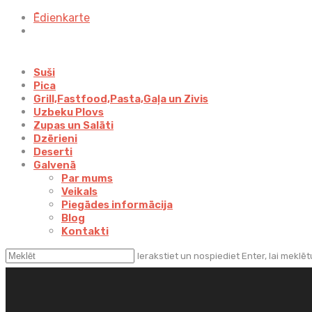
Ēdienkarte
Suši
Pica
Grill,Fastfood,Pasta,Gaļa un Zivis
Uzbeku Plovs
Zupas un Salāti
Dzērieni
Deserti
Galvenā
Par mums
Veikals
Piegādes informācija
Blog
Kontakti
Ierakstiet un nospiediet Enter, lai meklēt