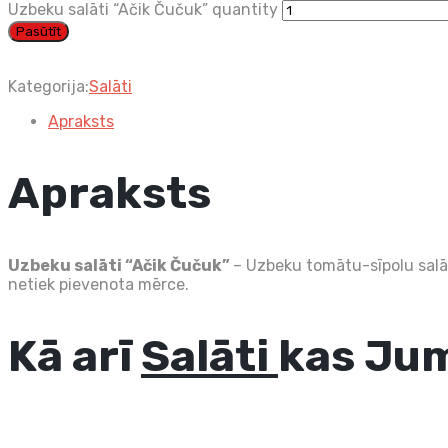
Uzbeku salāti “Ačik Čučuk” quantity
Pasūtīt
Kategorija:
Salāti
Apraksts
Apraksts
Uzbeku salāti “Ačik Čučuk”
– Uzbeku tomātu-sīpolu salāt
netiek pievenota mērce.
Kā arī
Salāti
kas Jum