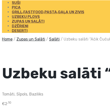
SUŠI
PICA
GRILL,FASTFOOD,PASTA,GAĻA UN ZIVIS
UZBEKU PLOVS
ZUPAS UN SALĀTI
DZĒRIENI
DESERTI
Home
/
Zupas un Salāti
/
Salāti
/
Uzbeku salāti “Ačik Čuču
Uzbeku salāti 
Tomāti, Sīpols, Baziliks
,10
€
2