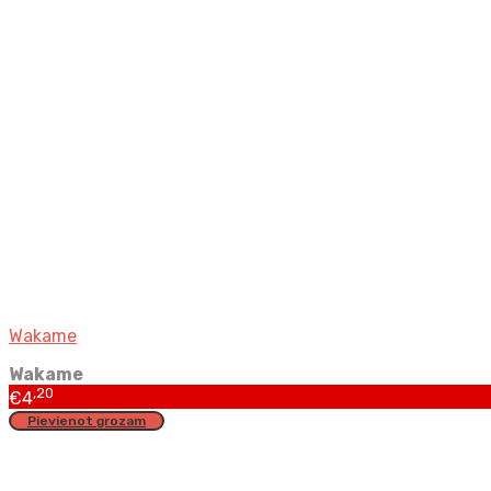
Wakame
Wakame
,20
€
4
Pievienot grozam