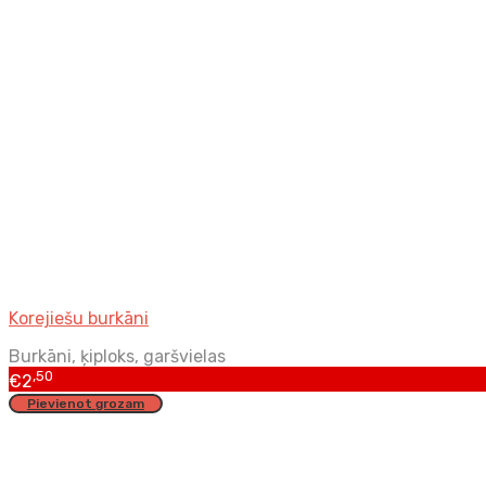
Korejiešu burkāni
Burkāni, ķiploks, garšvielas
,50
€
2
Pievienot grozam