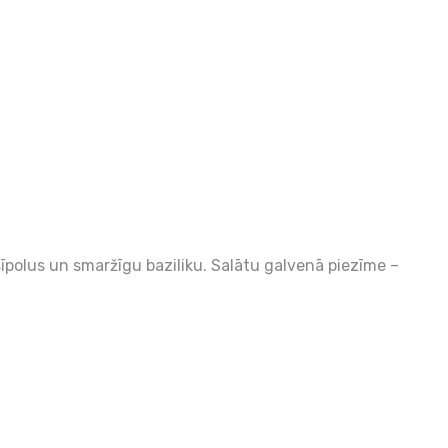
īpolus un smaržīgu baziliku. Salātu galvenā piezīme –