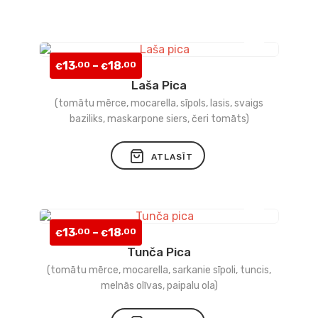
Price
13
–
18
,00
,00
€
€
range:
Laša Pica
Pievienot
€13,00
(tomātu mērce, mocarella, sīpols, lasis, svaigs
through
vēlmju
€18,00
baziliks, maskarpone siers, čeri tomāts)
sarakstam
This
ATLASĪT
product
has
multiple
variants.
The
options
Price
13
–
18
,00
,00
€
€
may
range:
Tunča Pica
Pievienot
be
€13,00
chosen
(tomātu mērce, mocarella, sarkanie sīpoli, tuncis,
through
vēlmju
on
€18,00
melnās olīvas, paipalu ola)
the
product
sarakstam
This