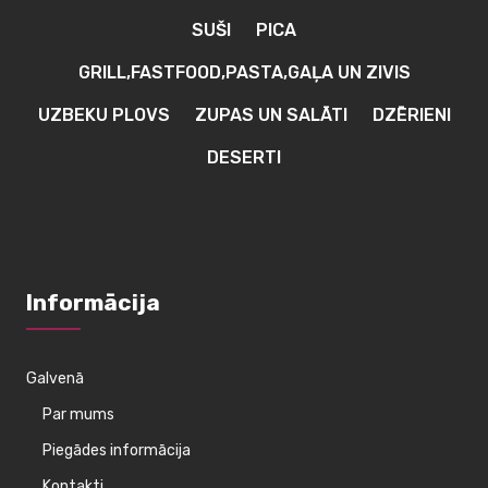
product
SUŠI
PICA
page
GRILL,FASTFOOD,PASTA,GAĻA UN ZIVIS
UZBEKU PLOVS
ZUPAS UN SALĀTI
DZĒRIENI
DESERTI
Informācija
Galvenā
Par mums
Piegādes informācija
Kontakti