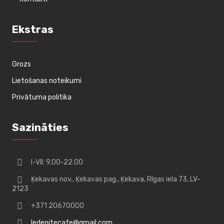
Ekstras
Grozs
Lietošanas noteikumi
Privātuma politika
Sazināties
I-VII: 9.00-22.00
Ķekavas nov., Ķekavas pag., Ķekava, Rīgas iela 73, LV-
2123
+371 20670000
ledenitecafe@gmail.com