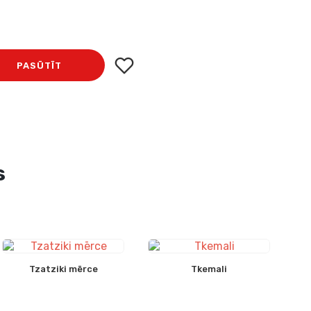
PASŪTĪT
s
Tzatziki mērce
Tkemali