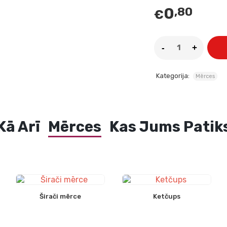
0
,80
€
Kategorija:
Mērces
Kā Arī
Mērces
Kas Jums Patik
Širači mērce
Ketčups