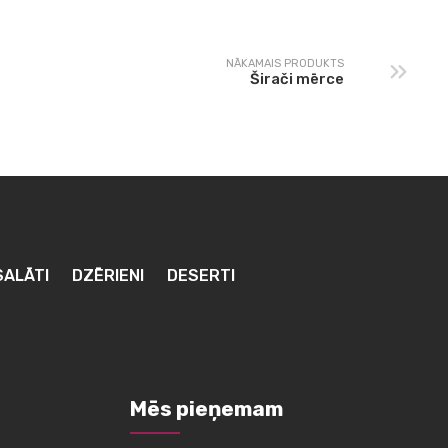
NĀKAMAIS PRODUKTS
Širači mērce
SALĀTI
DZĒRIENI
DESERTI
Mēs pieņemam