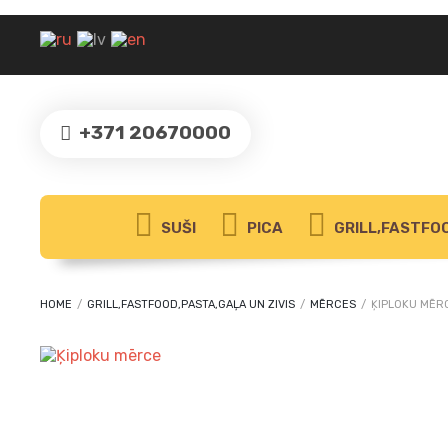
+371 20670000
SUŠI
PICA
GRILL,FASTFOO
HOME
/
GRILL,FASTFOOD,PASTA,GAĻA UN ZIVIS
/
MĒRCES
/
ĶIPLOKU MĒR