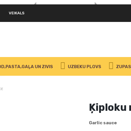
VEIKALS
D,PASTA,GAĻA UN ZIVIS
UZBEKU PLOVS
ZUPAS 
CE
Ķiploku
Garlic sauce