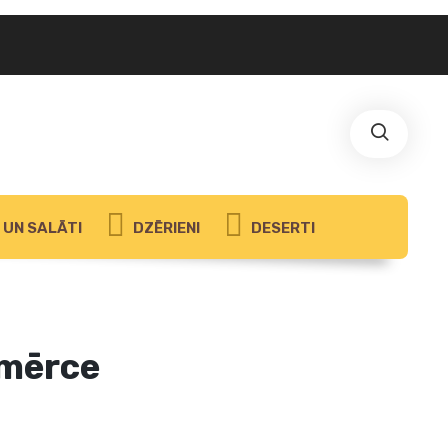
UN SALĀTI
DZĒRIENI
DESERTI
 mērce