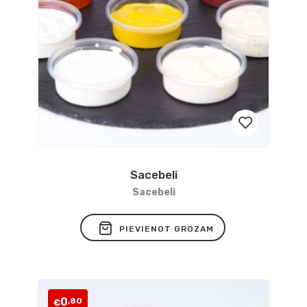
Sacebeli
Pievienot
Sacebeli
vēlmju
PIEVIENOT GROZAM
sarakstam
0
,80
€