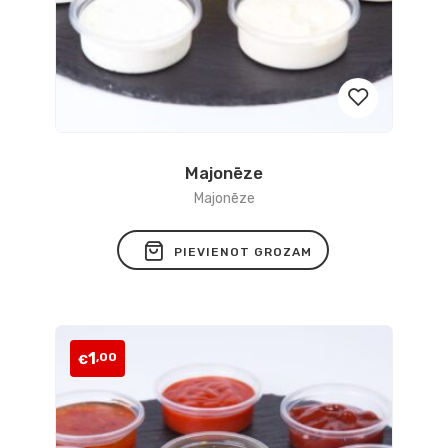
Majonēze
Pievienot
Majonēze
vēlmju
PIEVIENOT GROZAM
sarakstam
1
,00
€