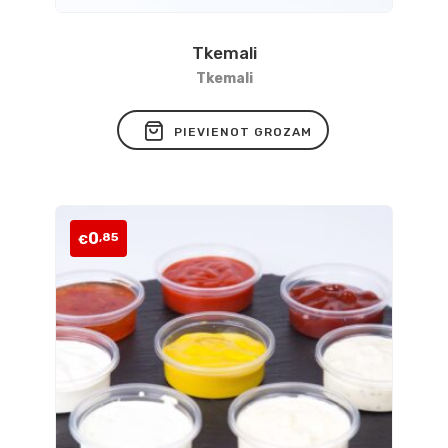
Tkemali
Pievienot
Tkemali
vēlmju
PIEVIENOT GROZAM
sarakstam
0
,85
€