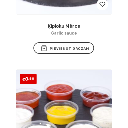
Ķiploku Mērce
Pievienot
Garlic sauce
vēlmju
PIEVIENOT GROZAM
sarakstam
0
,80
€