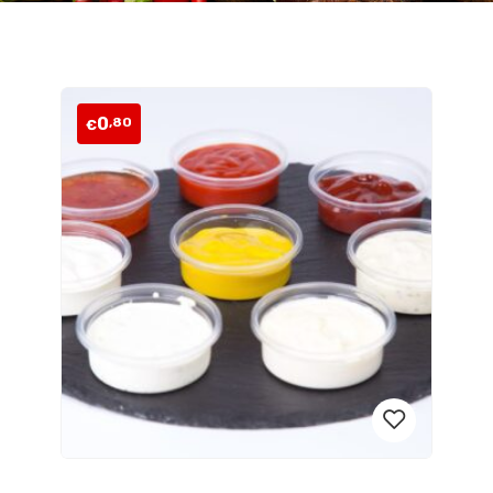
0
,80
€