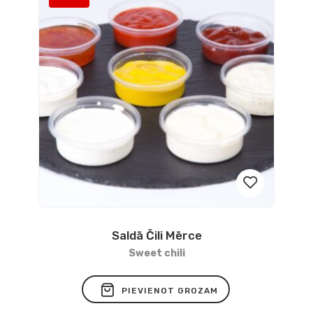
Saldā Čili Mērce
Pievienot
Sweet chili
vēlmju
PIEVIENOT GROZAM
sarakstam