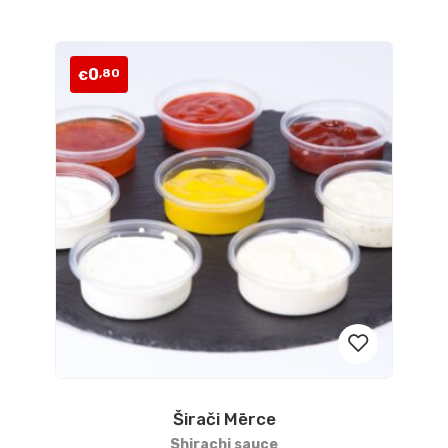
0
,80
€
Širači Mērce
Pievienot
Shirachi sauce