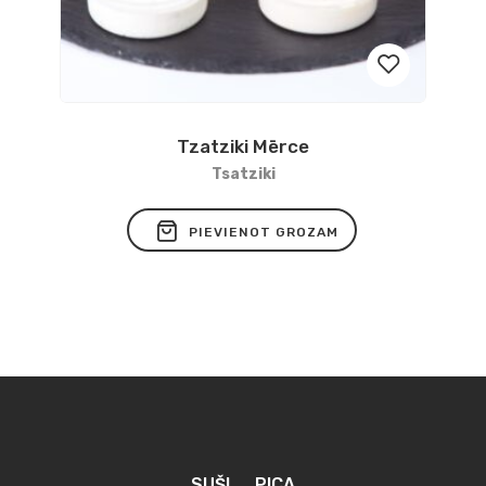
Tzatziki Mērce
Pievienot
Tsatziki
vēlmju
PIEVIENOT GROZAM
sarakstam
SUŠI
PICA