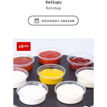
Ketčups
Pievienot
Ketchup
vēlmju
PIEVIENOT GROZAM
sarakstam
0
,80
€