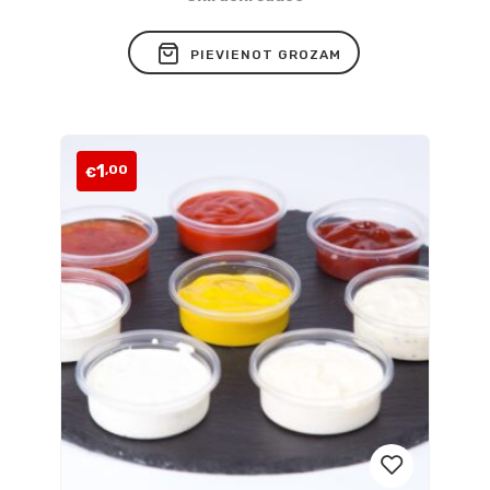
vēlmju
PIEVIENOT GROZAM
sarakstam
1
,00
€