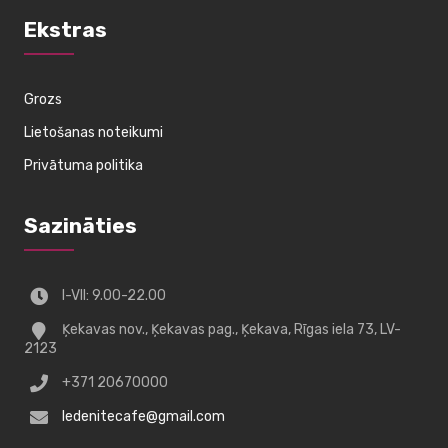
Ekstras
Grozs
Lietošanas noteikumi
Privātuma politika
Sazināties
I-VII: 9.00-22.00
Ķekavas nov., Ķekavas pag., Ķekava, Rīgas iela 73, LV-
2123
+371 20670000
ledenitecafe@gmail.com