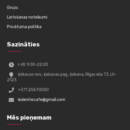
Grozs
Lietošanas noteikumi
Privātuma politika
Sazināties
I-VII: 9.00-22.00
Ķekavas nov., Ķekavas pag., Ķekava, Rīgas iela 73, LV-
2123
+371 20670000
ledenitecafe@gmail.com
Mēs pieņemam