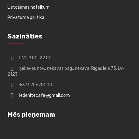
Lietošanas noteikumi
Privātuma politika
Sazināties
I-VII: 9.00-22.00
Ķekavas nov., Ķekavas pag., Ķekava, Rīgas iela 73, LV-
2123
+371 20670000
ledenitecafe@gmail.com
Mēs pieņemam