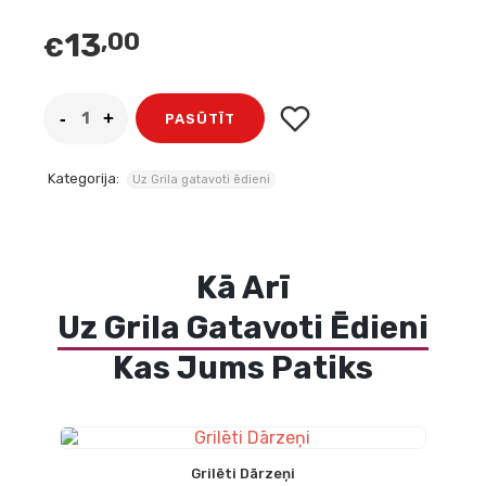
13
,00
€
PASŪTĪT
Kategorija:
Uz Grila gatavoti ēdieni
Kā Arī
Uz Grila Gatavoti Ēdieni
Kas Jums Patiks
Grilēti Dārzeņi