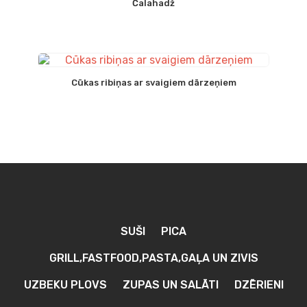
Čalahadž
Cūkas ribiņas ar svaigiem dārzeņiem
SUŠI
PICA
GRILL,FASTFOOD,PASTA,GAĻA UN ZIVIS
UZBEKU PLOVS
ZUPAS UN SALĀTI
DZĒRIENI