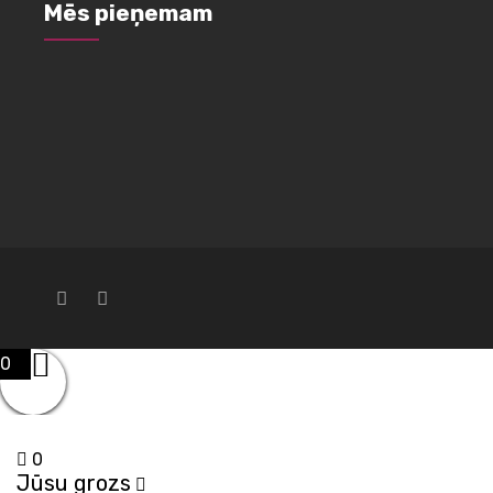
Mēs pieņemam
0
0
Jūsu grozs