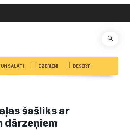
UN SALĀTI
DZĒRIENI
DESERTI
aļas šašliks ar
m dārzeņiem