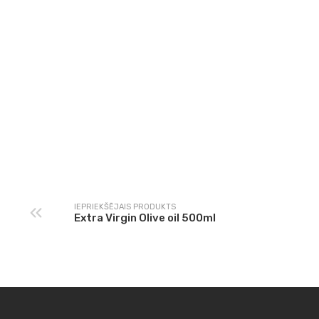
Grilēti Dārzeņi
Ļuļa Kebabs
IEPRIEKŠĒJAIS PRODUKTS
Extra Virgin Olive oil 500ml