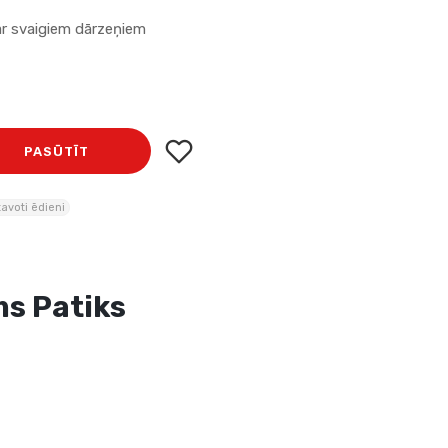
 ar svaigiem dārzeņiem
PASŪTĪT
tavoti ēdieni
s Patiks