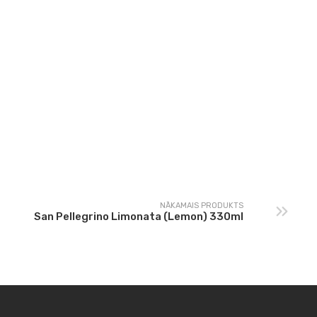
stas filejas šašliks ar
Cūkas ribiņas ar
svaigiem dārzeņiem
svaigiem dārzeņiem
NĀKAMAIS PRODUKTS
San Pellegrino Limonata (Lemon) 330ml