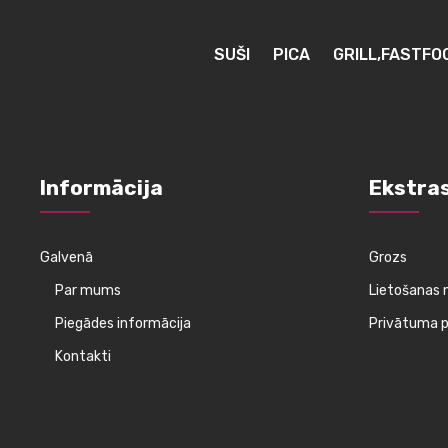
SUŠI
PICA
GRILL,FASTFO
Informācija
Ekstra
Galvenā
Grozs
Par mums
Lietošanas 
Piegādes informācija
Privātuma po
Kontakti