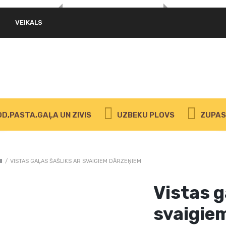
VEIKALS
D,PASTA,GAĻA UN ZIVIS
UZBEKU PLOVS
ZUPAS 
I
/
VISTAS GAĻAS ŠAŠLIKS AR SVAIGIEM DĀRZEŅIEM
Vistas g
svaigie