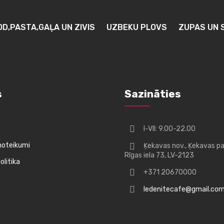
OD,PASTA,GAĻA UN ZIVIS
UZBEKU PLOVS
ZUPAS UN 
s
Sazināties
I-VII: 9.00-22.00
noteikumi
Ķekavas nov., Ķekavas pa
Rīgas iela 73, LV-2123
litika
+371 20670000
ledenitecafe@gmail.co